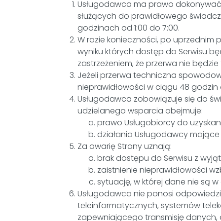
Usługodawca ma prawo dokonywać pr
służących do prawidłowego świadcze
godzinach od 1:00 do 7:00.
W razie konieczności, po uprzedni
wyniku których dostęp do Serwisu będz
zastrzeżeniem, że przerwa nie będzie 
Jeżeli przerwa techniczna spowodow
nieprawidłowości w ciągu 48 godzin 
Usługodawca zobowiązuje się do św
udzielanego wsparcia obejmuje:
prawo Usługobiorcy do uzyskan
działania Usługodawcy mające 
Za awarię Strony uznają:
brak dostępu do Serwisu z wyjątk
zaistnienie nieprawidłowości w
sytuację, w której dane nie są 
Usługodawca nie ponosi odpowiedzi
teleinformatycznych, systemów tele
zapewniającego transmisję danych, 