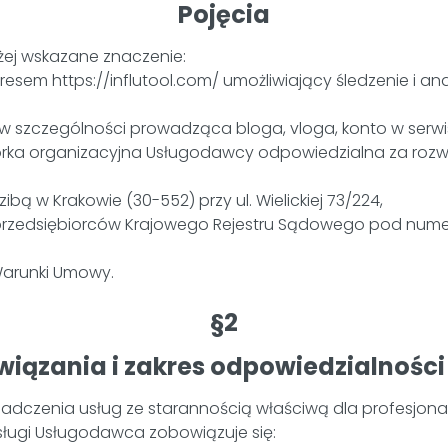
Pojęcia
żej wskazane znaczenie:
dresem https://influtool.com/ umożliwiający śledzenie i 
 w szczególności prowadząca bloga, vloga, konto w serwis
órka organizacyjna Usługodawcy odpowiedzialna za roz
ibą w Krakowie (30-552) przy ul. Wielickiej 73/224,
u przedsiębiorców Krajowego Rejestru Sądowego pod nume
Warunki Umowy.
§2
iązania i zakres odpowiedzialności
dczenia usług ze starannością właściwą dla profesjonal
ługi Usługodawca zobowiązuje się: