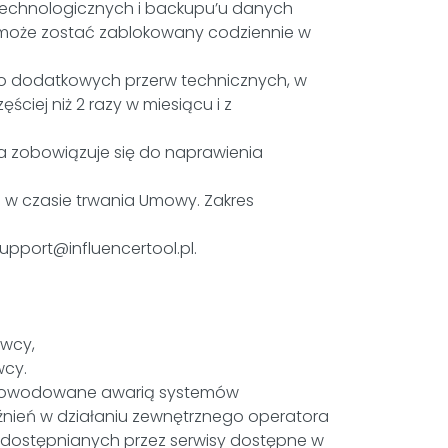
echnologicznych i backupu’u danych
u może zostać zablokowany codziennie w
o dodatkowych przerw technicznych, w
ciej niż 2 razy w miesiącu i z
a zobowiązuje się do naprawienia
w czasie trwania Umowy. Zakres
pport@influencertool.pl.
awcy,
wcy.
 spowodowane awarią systemów
źnień w działaniu zewnętrznego operatora
udostępnianych przez serwisy dostępne w