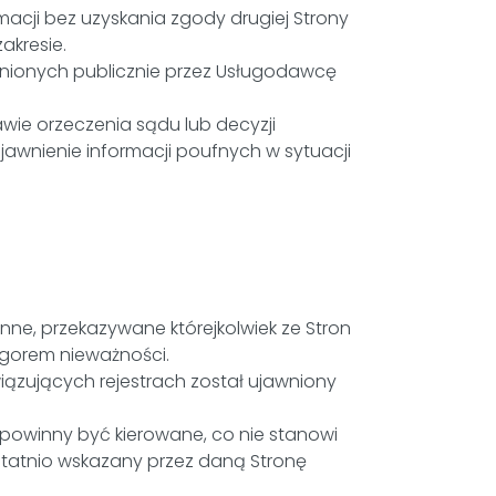
acji bez uzyskania zgody drugiej Strony
akresie.
wnionych publicznie przez Usługodawcę
ie orzeczenia sądu lub decyzji
awnienie informacji poufnych w sytuacji
ne, przekazywane którejkolwiek ze Stron
gorem nieważności.
zujących rejestrach został ujawniony
powinny być kierowane, co nie stanowi
tatnio wskazany przez daną Stronę