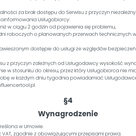
ności za brak dostępu do Serwisu z przyczyn niezależny
oinformowania Usługobiorcy:
j niż w ciągu 2 godzin od pojawienia się problemu,
 dni roboczych o planowanych przerwach technicznych w 
ieszonym dostępie do usługi ze względów bezpieczeństw
isu z przyczyn zależnych od Usługodawcy wysokość wy
e w stosunku do okresu, przez który Usługobiorca nie mi
obę w każdym dniu tygodnia powiadamiać Usługodawcę o
luencertool.pl.
§4
Wynagrodzenie
reślona w Umowie.
k VAT, zgodnie z obowiązującymi przepisami prawa.