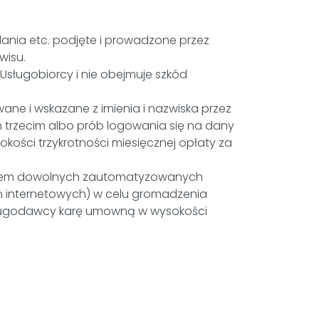
dania etc. podjęte i prowadzone przez
wisu.
ługobiorcy i nie obejmuje szkód
ne i wskazane z imienia i nazwiska przez
trzecim albo prób logowania się na dany
kości trzykrotności miesięcznej opłaty za
taniem dowolnych zautomatyzowanych
n internetowych) w celu gromadzenia
 Usługodawcy karę umowną w wysokości