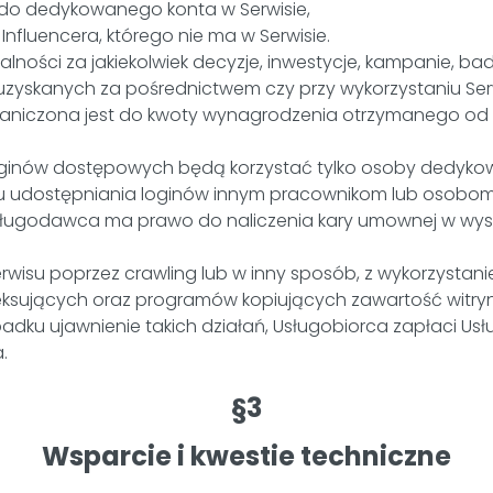
do dedykowanego konta w Serwisie,
nfluencera, którego nie ma w Serwisie.
ności za jakiekolwiek decyzje, inwestycje, kampanie, ba
zyskanych za pośrednictwem czy przy wykorzystaniu Ser
niczona jest do kwoty wynagrodzenia otrzymanego od Us
loginów dostępowych będą korzystać tylko osoby dedykowa
 udostępniania loginów innym pracownikom lub osobom 
 Usługodawca ma prawo do naliczenia kary umownej w wyso
Serwisu poprzez crawling lub w inny sposób, z wykorzys
ksujących oraz programów kopiujących zawartość witry
zypadku ujawnienie takich działań, Usługobiorca zapłaci
.
§3
Wsparcie i kwestie techniczne