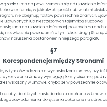
ązanie Stron do powstrzymania się od ujawnienia inform
iejkolwiek formie, w jakikolwiek sposób lub w jakimkolwiek z
aragrafu nie obejmują faktów powszechnie znanych, uja
znie ujawnionych lub niestrzeżonych tajemnicą służbową.
bowiązana do ujawnienia informacji poufnych na podstaw
ę niezwłocznie powiadomić o tym fakcie drugą Stronę. Uj
anowi naruszenia postanowień niniejszego paragrafu.
§7
Korespondencja między Stronami
ia, w tym oświadczenie o wypowiedzeniu umowy czy też in
sie wykonywania Umowy wymagają formy pisemnej pod ry
res wskazany w Umowie, chyba że w powszechnie obowią
ub osoby, do których zawiadomienia określone w Umowie 
kiego zawiadomienia, doręczenia dokonane na adres os