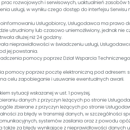
ac rozwojowych i serwisowych, uaktualnień zasobów t
nia usługi, w wyniku czego dostęp do interfejsu Serwis
m poinformowaniu Usługobiorcy, Usługodawca ma prawo d
ie utrudniony lub czasowo uniemożliwiony, jednak nie częś
trwała dłużej niż 24 godziny.
ała nieprawidłowości w świadczeniu usługi, Usługodawc
od jej powstania.
iadczenia pomocy poprzez Dział Wsparcia Technicznego 
ia pomocy poprzez pocztę elektroniczną pod adresem: su
na celu zapobieganie i usuwanie ewentualnych awarii.
iem sytuacji wskazanej w ust. 1 powyżej,
zbieraniu danych z przyczyn leżących po stronie Usługod
w ogóle zbierane z przyczyn leżących po stronie Usługoda
alności za błędy w transmisji danych, w szczególności
komunikacyjnych, systemów zasilania oraz z powodu opó
a także za błędy wynikające z nieprawidłowości danych 