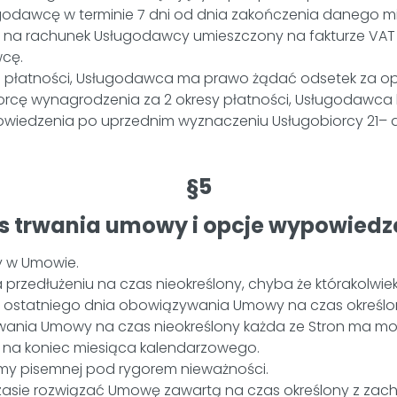
godawcę w terminie 7 dni od dnia zakończenia danego mi
na rachunek Usługodawcy umieszczony na fakturze VAT w 
wcę.
 płatności, Usługodawca ma prawo żądać odsetek za op
iorcę wynagrodzenia za 2 okresy płatności, Usługodawca
iedzenia po uprzednim wyznaczeniu Usługobiorcy 21– 
§5
s trwania umowy i opcje wypowiedz
y w Umowie.
przedłużeniu na czas nieokreślony, chyba że którakolwie
do ostatniego dnia obowiązywania Umowy na czas określo
nia Umowy na czas nieokreślony każda ze Stron ma możli
na koniec miesiąca kalendarzowego.
 pisemnej pod rygorem nieważności.
asie rozwiązać Umowę zawartą na czas określony z zac