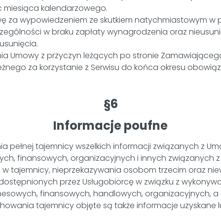
c miesiąca kalendarzowego.
 za wypowiedzeniem ze skutkiem natychmiastowym w pr
ególności w braku zapłaty wynagrodzenia oraz nieusunię
usunięcia.
zania Umowy z przyczyn leżących po stronie Zamawiające
żnego za korzystanie z Serwisu do końca okresu obowiąz
§6
Informacje poufne
ia pełnej tajemnicy wszelkich informacji związanych z 
h, finansowych, organizacyjnych i innych związanych z 
 w tajemnicy, nieprzekazywania osobom trzecim oraz nie
 udostępnionych przez Usługobiorcę w związku z wykonywa
nesowych, finansowych, handlowych, organizacyjnych, a 
chowania tajemnicy objęte są także informacje uzyskane